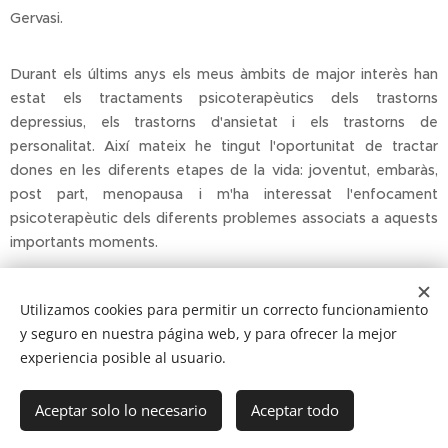
Gervasi.
Durant els últims anys els meus àmbits de major interès han
estat els tractaments psicoterapèutics dels trastorns
depressius, els trastorns d'ansietat i els trastorns de
personalitat. Així mateix he tingut l'oportunitat de tractar
dones en les diferents etapes de la vida: joventut, embaràs,
post part, menopausa i m'ha interessat l'enfocament
psicoterapèutic dels diferents problemes associats a aquests
importants moments.
Utilizamos cookies para permitir un correcto funcionamiento
y seguro en nuestra página web, y para ofrecer la mejor
Avís Legal
Política de galetes
Política de privacitat
experiencia posible al usuario.
Cookies
© INSTITUT DE LA MENT 2017. Development by
Estenle.com
Llengües
Aceptar solo lo necesario
Aceptar todo
Español
Català