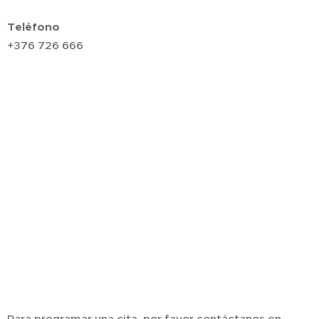
Teléfono
+376 726 666
Para programar una cita, por favor contáctanos en