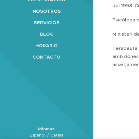
del 1998. C
NOSOTROS
Psicòloga d
SERVICIOS
BLOG
Ministeri d
HORARIO
Terapeuta a
amb dones q
CONTACTO
assetjament
Idiomas
Español
Català