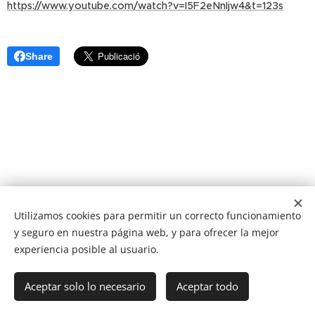
https://www.youtube.com/watch?v=I5F2eNnIjw4&t=123s
Share
Utilizamos cookies para permitir un correcto funcionamiento
y seguro en nuestra página web, y para ofrecer la mejor
Avís Legal
Política de galetes
Política de privacitat
experiencia posible al usuario.
Cookies
© INSTITUT DE LA MENT 2017. Development by
Estenle.com
Llengües
Aceptar solo lo necesario
Aceptar todo
Español
Català