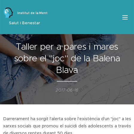
Institut de la Ment
Salut i Benestar
Taller per a pares i mares
sobre el "joc" de la Balena
Blava
2017-06-16
Darrerament ha sorgit l'alerta sobre l'existència d'un "joc" a Ies
xarxes socials que promou el suicidi dels adolescents a través
de diversos reptes durant 50 dies.