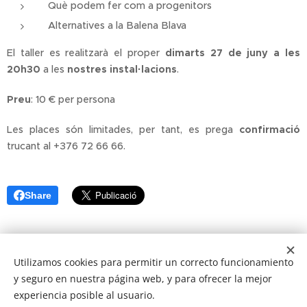
Què podem fer com a progenitors
Alternatives a la Balena Blava
El taller es realitzarà el proper
dimarts 27 de juny a les
20h30
a les
nostres instal·lacions
.
Preu
: 10 € per persona
Les places són limitades, per tant, es prega
confirmació
trucant al +376 72 66 66.
Share
Utilizamos cookies para permitir un correcto funcionamiento
y seguro en nuestra página web, y para ofrecer la mejor
Avís Legal
Política de galetes
Política de privacitat
experiencia posible al usuario.
Cookies
© INSTITUT DE LA MENT 2017. Development by
Estenle.com