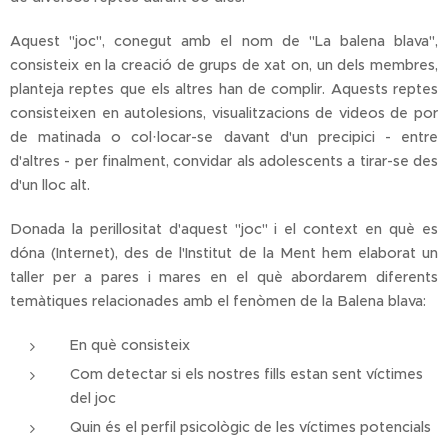
Aquest "joc", conegut amb el nom de "La balena blava",
consisteix en la creació de grups de xat on, un dels membres,
planteja reptes que els altres han de complir. Aquests reptes
consisteixen en autolesions, visualitzacions de videos de por
de matinada o col·locar-se davant d'un precipici - entre
d'altres - per finalment, convidar als adolescents a tirar-se des
d'un lloc alt.
Donada la perillositat d'aquest "joc" i el context en què es
dóna (Internet), des de l'Institut de la Ment hem elaborat un
taller per a pares i mares en el què abordarem diferents
temàtiques relacionades amb el fenòmen de la Balena blava:
En què consisteix
Com detectar si els nostres fills estan sent víctimes
del joc
Quin és el perfil psicològic de les víctimes potencials