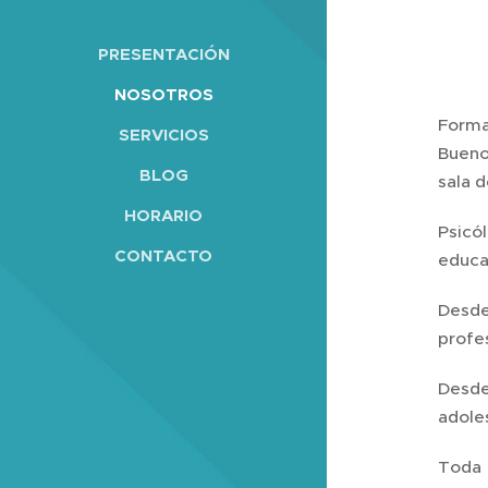
PRESENTACIÓN
NOSOTROS
Forma
SERVICIOS
Bueno
BLOG
sala 
HORARIO
Psicó
CONTACTO
educac
Desde
profes
Desde
adoles
Toda 