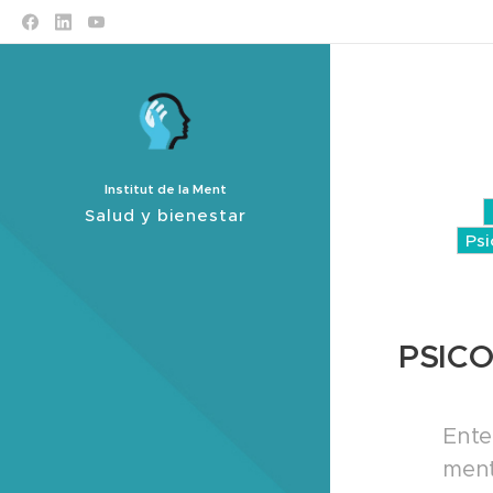
psicooncología
Institut de la Ment
Salud y bienestar
Psi
PSIC
Ente
men