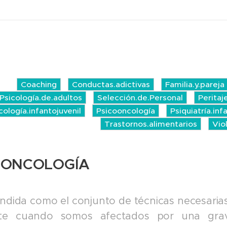
Coaching
Conductas.adictivas
Familia.y.pareja
Psicología.de.adultos
Selección.de.Personal
Peritaj
cología.infantojuvenil
Psicooncología
Psiquiatría.inf
Trastornos.alimentarios
Vio
OONCOLOGÍA
ndida como el conjunto de técnicas necesaria
te cuando somos afectados por una grav