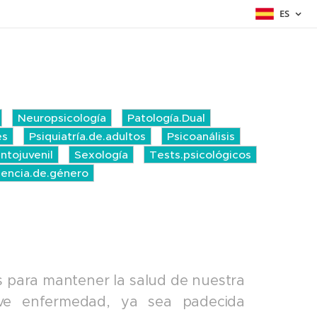
ES
Neuropsicología
Patología.Dual
es
Psiquiatría.de.adultos
Psicoanálisis
antojuvenil
Sexología
Tests.psicológicos
lencia.de.género
s para mantener la salud de nuestra
e enfermedad, ya sea padecida