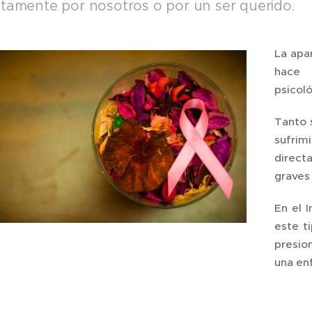
ctamente por nosotros o por un ser querido.
La apa
hace 
psicol
Tanto 
sufrim
direct
graves
En el 
este t
presio
una en