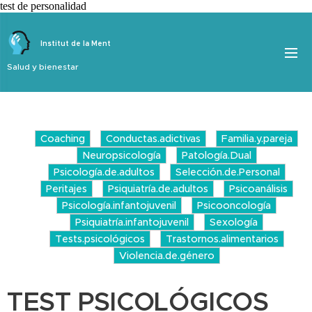
test de personalidad
Institut de la Ment
Salud y bienestar
Coaching
Conductas.adictivas
Familia.y.pareja
Neuropsicología
Patología.Dual
Psicología.de.adultos
Selección.de.Personal
Peritajes
Psiquiatría.de.adultos
Psicoanálisis
Psicología.infantojuvenil
Psicooncología
Psiquiatría.infantojuvenil
Sexología
Tests.psicológicos
Trastornos.alimentarios
Violencia.de.género
TEST PSICOLÓGICOS