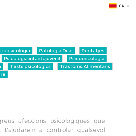
CA
ropsicologia
Patologia.Dual
Peritatjes
Psicologia.infantojuvenil
Psicooncologia
a
Tests.psicològics
Trastorns.Alimentaris
ere
reus afeccions psicològiques que
s t'ajudarem a controlar qualsevol