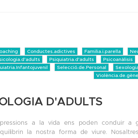
oaching
Conductes.adictives
Familia.i.parella
Neu
sicologia.d’adults
Psiquiatria.d’adults
Psicoanàlisis
uiatria.Infantojuvenil
Selecció.de.Personal
Sexologi
Violència.de.gèn
COLOGIA D'ADULTS
pressions a la vida ens poden conduir a g
quilibrin la nostra forma de viure. Nosaltre