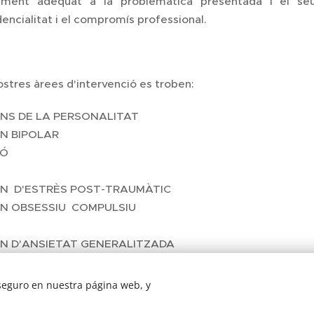
ament adequat a la problemàtica presentada i el se
encialitat i el compromís professional.
ostres àrees d'intervenció es troben:
NS DE LA PERSONALITAT
N BIPOLAR
IÓ
RN D'ESTRÈS POST-TRAUMÀTIC
RN OBSESSIU COMPULSIU
RN D'ANSIETAT GENERALITZADA
NS D'ANSIEDAD
 seguro en nuestra página web, y