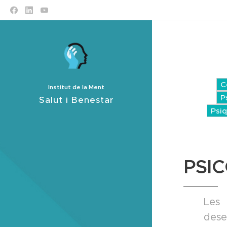
salut mental
C
Institut de la Ment
P
Salut i Benestar
Psiq
PSI
Les 
dese