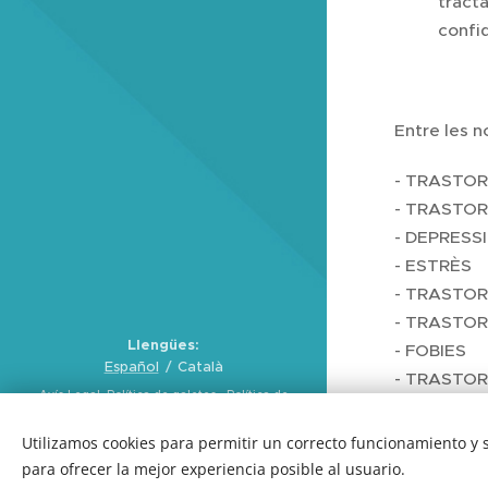
tract
confid
Entre les n
- TRASTOR
- TRASTOR
- DEPRESS
- ESTRÈS
- TRASTO
- TRASTO
Llengües
- FOBIES
Español
Català
- TRASTO
Avís Legal
Política de galetes
Política de
- TRASTOR
privacitat
Utilizamos cookies para permitir un correcto funcionamiento y
© INSTITUT DE LA MENT 2017. Development
para ofrecer la mejor experiencia posible al usuario.
by
Estenle.com