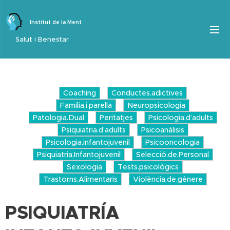
Institut de la Ment
Salut i Benestar
Coaching
Conductes.adictives
Familia.i.parella
Neuropsicologia
Patologia.Dual
Peritatjes
Psicologia.d’adults
Psiquiatria.d’adults
Psicoanàlisis
Psicologia.infantojuvenil
Psicooncologia
Psiquiatria.Infantojuvenil
Selecció.de.Personal
Sexologia
Tests.psicològics
Trastorns.Alimentaris
Violència.de.gènere
PSIQUIATRÍA